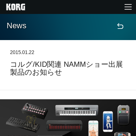
News
Home
Products
2015.01.22
コルグ/KID関連 NAMMショー出展
Import Products
製品のお知らせ
Features
Events
Support
Store Locator