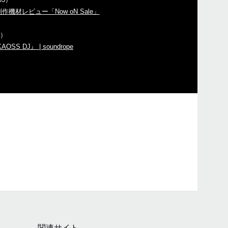
作機材レビュー「Now oN Sale」
1）
J』 | soundrope
関連サイト