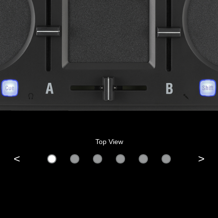
Top View
<
>