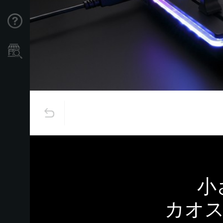
Support
Store Locator
小
カオス