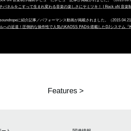
タッチパネルをこすって生まれ変わる音楽の楽しさにヤミツキ！ | Rock oN 音楽制
 soundropeに紹介記事／パフォーマンス動画が掲載されました。（2015.04.2
の近道！圧倒的な操作性で人気のKAOSS PADを搭載したDJシステム『KAOSS D
Features >
ポート
関連情報