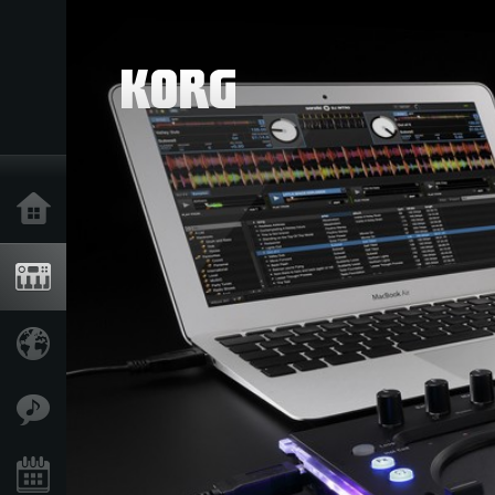
Home
Products
Import Products
Features
Events