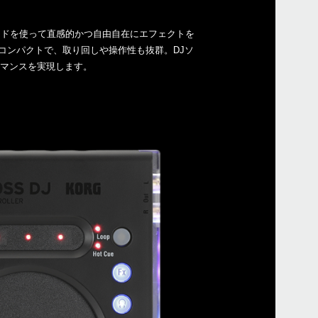
マニ
パッドを使って直感的かつ自由自在にエフェクトを
ソフ
コンパクトで、取り回しや操作性も抜群。DJソ
ドラ
フォーマンスを実現します。
イベ
Serat
2021
Wind
応状況
記）