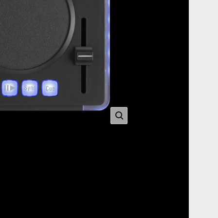
2015
sou
ー記
2015
TR
DJ 
をリ
2015
Ro
KA
され
2015
KA
タv1