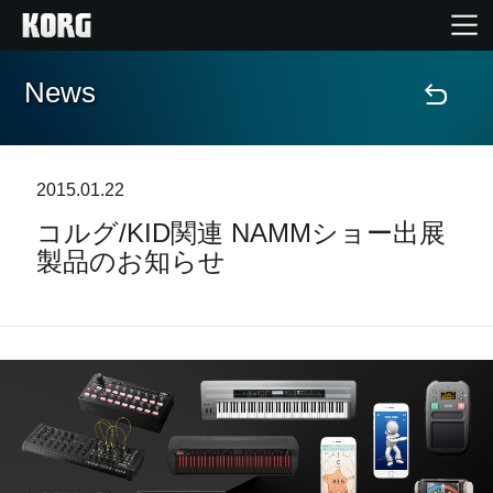
News
Home
Products
2015.01.22
コルグ/KID関連 NAMMショー出展
Import Products
製品のお知らせ
Features
Events
Support
Store Locator