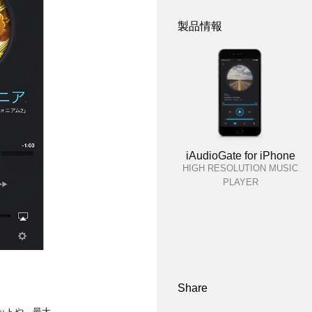
製品情報
iAudioGate for iPhone
HIGH RESOLUTION MUSIC
PLAYER
Share
ーマットや、最大