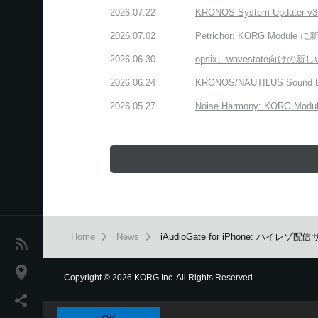
2026.07.22
KRONOS System Upda
2026.07.02
Petrichor: KORG 
2026.06.30
opsix、wavestate
2026.06.24
KRONOS/NAUTILUS Sound
2026.05.27
Noise Harmony: K
Home
News
iAudioGate for iPhone: ハ
News
Location
Copyright
©
2026 KORG Inc. All Rights Reserved.
本ウェブサイトでは、お客様の利用状況を分析および、カスタマ
Social Media