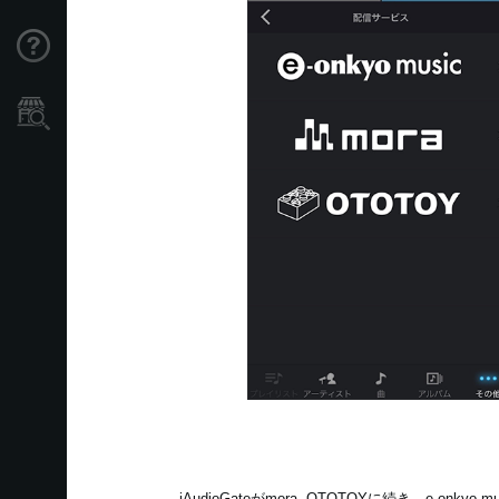
Support
Store Locator
iAudioGateがmora, OTOTOYに続き、e-