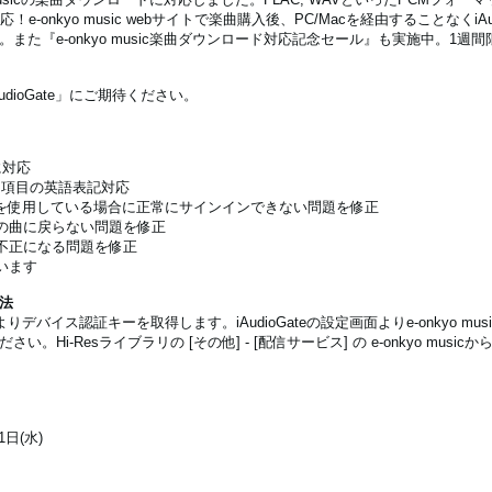
e-onkyo music webサイトで楽曲購入後、PC/Macを経由することなくiAu
た『e-onkyo music楽曲ダウンロード対応記念セール』も実施中。1週間
ioGate」にご期待ください。
に対応
ス] 項目の英語表記対応
ドに記号を使用している場合に正常にサインインできない問題を修正
初の曲に戻らない問題を修正
が不正になる問題を修正
います
方法
ージよりデバイス認証キーを取得します。iAudioGateの設定画面よりe-onkyo m
i-Resライブラリの [その他] - [配信サービス] の e-onkyo musi
1日(水)