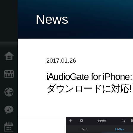
News
Home
2017.01.26
iAudioGate for 
Products
ダウンロードに対応!
Import Products
Features
Events