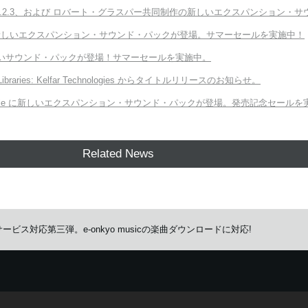
ter v3.2.3、および ロバート・グラスパー共同制作の新しいエクスパンション・サウンド「E
Module に新しいエクスパンション・サウンド・パックが登場。サマーセールを実施中！
向けの新しいサウンド・パックが登場！サマーセールを実施中。
 Libraries: Kelfar Technologies からタイトルリリースのお知らせ。
ORG Module に新しいエクスパンション・サウンド・パックが登場。発売記念セール
Related News
イレゾ配信サービス対応第三弾。e-onkyo musicの楽曲ダウンロードに対応!
イズしたサービスを提供するために、cookieを使用しています。
詳しい説