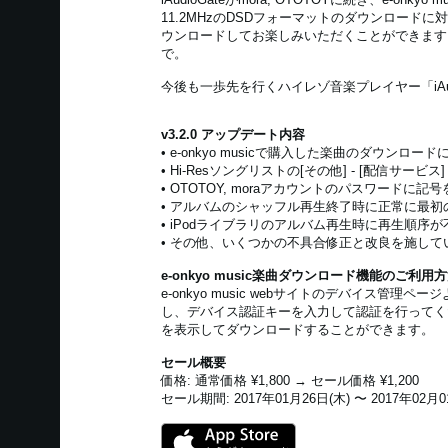
11.2MHzのDSDフォーマットのダウンロードに対応！
ウンロードしてお楽しみいただくことができます。ま
で。
今後も一歩先を行くハイレゾ音楽プレイヤー「iAud
v3.2.0 アップデート内容
• e-onkyo musicで購入した楽曲のダウンロード
• Hi-Resソングリストの[その他] - [配信サービ
• OTOTOY, moraアカウントのパスワー
• アルバムのシャッフル再生終了時に正常に最
• iPodライブラリのアルバム再生時に再生順序
• その他、いくつかの不具合修正と改良を施して
e-onkyo music楽曲ダウンロード機能のご利用
e-onkyo music webサイトのデバイス管理ペ
し、デバイス認証キーを入力して認証を行ってください。H
を表示してダウンロードすることができます。
セール概要
価格: 通常価格 ¥1,800 → セール価格 ¥1,200
セール期間: 2017年01月26日(木) 〜 2017年02月0