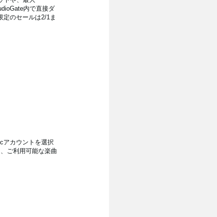
dioGate内で直接ダ
限定のセールは2/1ま
usicアカウントを選択
cから、ご利用可能な楽曲