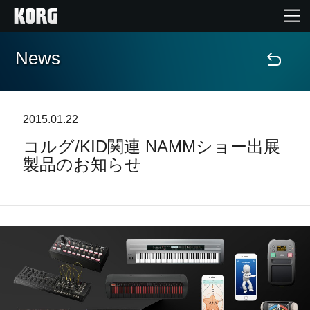
News
Home
Products
2015.01.22
コルグ/KID関連 NAMMショー出展
Import Products
製品のお知らせ
Features
Events
Support
Store Locator