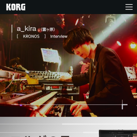
Home
Products
Import Products
Features
Events
Support
Store Locator