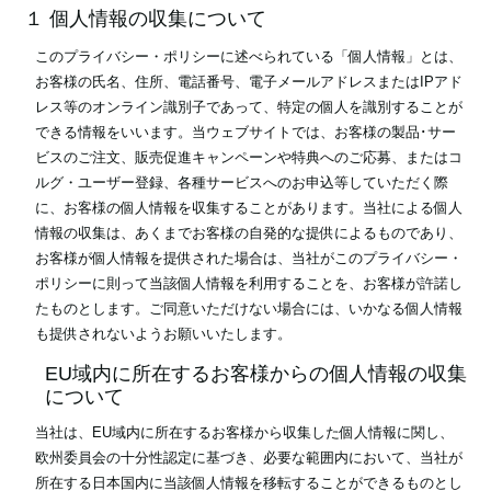
１ 個人情報の収集について
このプライバシー・ポリシーに述べられている「個人情報」とは、
News
お客様の氏名、住所、電話番号、電子メールアドレスまたはIPアド
レス等のオンライン識別子であって、特定の個人を識別することが
Location
できる情報をいいます。当ウェブサイトでは、お客様の製品･サー
ビスのご注文、販売促進キャンペーンや特典へのご応募、またはコ
Social Media
ルグ・ユーザー登録、各種サービスへのお申込等していただく際
に、お客様の個人情報を収集することがあります。当社による個人
情報の収集は、あくまでお客様の自発的な提供によるものであり、
About KORG
お客様が個人情報を提供された場合は、当社がこのプライバシー・
ポリシーに則って当該個人情報を利用することを、お客様が許諾し
たものとします。ご同意いただけない場合には、いかなる個人情報
も提供されないようお願いいたします。
EU域内に所在するお客様からの個人情報の収集
について
当社は、EU域内に所在するお客様から収集した個人情報に関し、
欧州委員会の十分性認定に基づき、必要な範囲内において、当社が
所在する日本国内に当該個人情報を移転することができるものとし