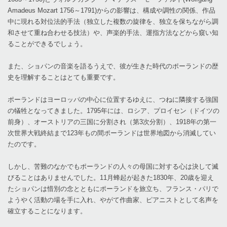
Amadeus Mozart 1756～1791)からの影響は、構成や調性の関係、作品
中に現れる対位法的手法（独立した複数の旋律を、独立を保ちながら調
和させて重ね合わせる技法）や、声楽的手法、運指方法などから窺い知
ることができるでしょう。
また、ショパンの音楽を語るうえで、彼が生きた時代のポーランドの歴
史を理解することはとても重要です。
ポーランドはヨーロッパの中心に位置するゆえに、つねに隣接する強国
の犠牲となってきました。1795年には、ロシア、プロイセン（ドイツの
前身）、オーストリアの三国に分割され（第3次分割）、1918年の第一
次世界大戦終結まで123年もの間ポーランドは世界地図から消滅してい
たのです。
しかし、苦難のなかでもポーランドの人々の母国に対する心は決して滅
びることはありませんでした。11月蜂起が起きた1830年、20歳を迎え
たショパンは惜別の念とともにポーランドを旅立ち、フランス・パリで
ようやく活動の場を手に入れ、やがて作曲家、ピアニストとして名声を
確立することになります。