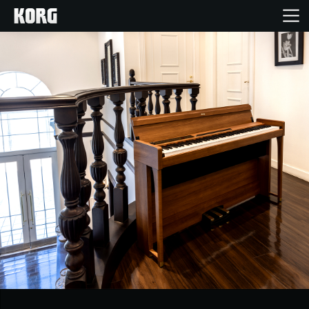
Home
Products
Import Products
Features
Events
Support
Store Locator