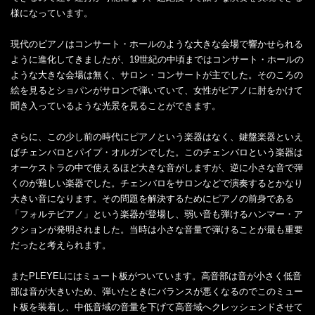
様になっています。
現代のピアノはコンサート・ホールのような大きな会場で響かせられる
ように進化してきましたが、19世紀の中頃まではコンサート・ホールの
ような大きな会場は無く、サロン・コンサートが主でした。そのころの
絵を見るとショパンがサロンで弾いていて、女性がピアノに肘をかけて
聞き入っているような光景を見ることができます。
さらに、この少し前の時代にピアノという楽器はなく、鍵盤楽器といえ
ばチェンバロとパイプ・オルガンでした。このチェンバロという楽器は
オーケストラの中で使えるほど大きな音がしますが、逆に小さな音で弾
くのが難しい楽器でした。チェンバロをサロンなどで演奏するとかなり
大きい音になります。その問題を解決するためにピアノの前身である
「フォルテピアノ」という楽器が登場し、弱い音も弾けるハンマー・ア
クションが発明されました。当時は小さな音量で弾けることが最も重要
だったと考えられます。
またPLEYELにはミュート板がついています。高音部は音が小さく低音
部は音が大きいため、弾いたときにバランスが悪くなるのでこのミュー
ト板を装着し、中低音域の音量を下げて高音域へクレッシェンドさせて