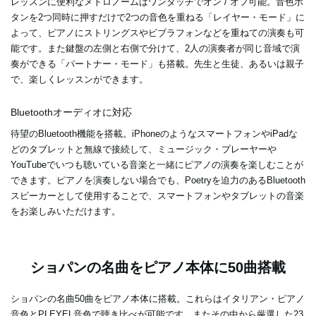
レッスンに便利なメトロノームはワンタッチでオン / オフ可能。音色ボ
タンを2つ同時に押すだけで2つの音色を重ねる「レイヤー・モード」に
よって、ピアノにストリングスやビブラフォンなどを重ねての演奏も可
能です。また鍵盤の左側と右側で分けて、2人の演奏者が同じ音域で演
奏ができる「パートナー・モード」も搭載。先生と生徒、あるいは親子
で、楽しくレッスンができます。
Bluetoothオーディオに対応
待望のBluetooth機能を搭載。iPhoneのようなスマートフォンやiPadな
どのタブレットと無線で接続して、ミュージック・プレーヤーや
YouTubeでいつも聴いている音楽と一緒にピアノの演奏を楽しむことが
できます。ピアノを演奏しない場合でも、Poetryを迫力のあるBluetooth
スピーカーとして使用することで、スマートフォンやタブレットの音楽
をお楽しみいただけます。
ショパンの名曲をピアノ本体に50曲搭載
ショパンの名曲50曲をピアノ本体に搭載。これらはイタリアン・ピアノ
音色とPLEYEL音色で聴き比べが可能です。またその中から厳選した23