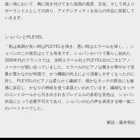
遠い地において、胸に焼き付けてきた祖国の風景、文化、そして何より
ポーランド人としての誇り、アイデンティティを自らの作品に投影して
いきます。
ショパンとPLEYEL
「私は体調が良い時はPLEYELを弾き、悪い時はエラールを弾く。」シ
ョパンのこの発言はとても有名です。ショパンがパリで暮らし始めた
1830年代のフランスでは、当時エラール社とPLEYEL社の二大ピアノ・
メーカーが競い合っていました。エラールのピアノは響きが華やかで音
量が豊かなのが特徴で、かつ機能の向上により演奏しやすくなったのに
対し、PLEYELのピアノは柔らかく繊細で、僅かなタッチの変化にも敏
感に反応し、かなりの神経を使う楽器といわれています。繊細なタッチ
のコントロールから引き出されるプレイエルの多彩な音色は、ショパン
作品にとって必要不可欠であり、ショパンの心の声を表現する唯一無二
のパートナーでした。
解説：藤井亜紀