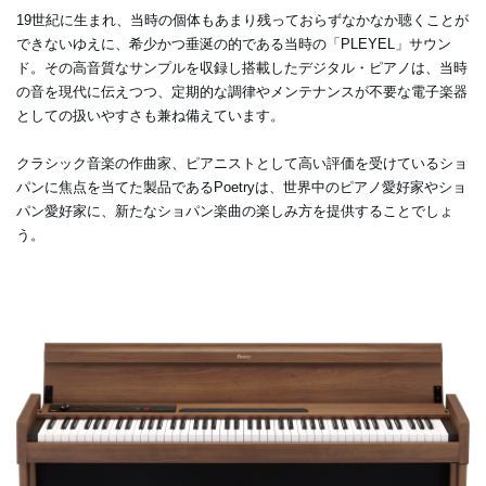
19世紀に生まれ、当時の個体もあまり残っておらずなかなか聴くことが
できないゆえに、希少かつ垂涎の的である当時の「PLEYEL」サウン
ド。その高音質なサンプルを収録し搭載したデジタル・ピアノは、当時
の音を現代に伝えつつ、定期的な調律やメンテナンスが不要な電子楽器
としての扱いやすさも兼ね備えています。
クラシック音楽の作曲家、ピアニストとして高い評価を受けているショ
パンに焦点を当てた製品であるPoetryは、世界中のピアノ愛好家やショ
パン愛好家に、新たなショパン楽曲の楽しみ方を提供することでしょ
う。