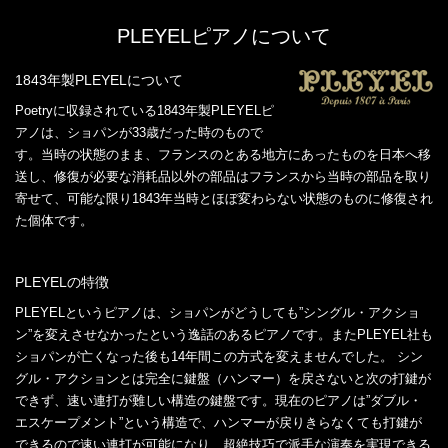
PLEYELピアノについて
1843年製PLEYELについて
Poetryに収録されている1843年製PLEYELピ
アノは、ショパンが33歳だった時のもので
す。当時の状態のまま、フランスのとある地方にあったものを日本へ移
送し、修復が必要な消耗品以外の部品はフランスから当時の部品を取り
寄せて、可能な限り1843年当時とほぼ変わらない状態のものに修復され
た個体です。
PLEYELの特徴
PLEYELというピアノは、ショパンがどうしても”シングル・アクショ
ン”を変えさせなかったという逸話のあるピアノです。またPLEYEL社も
ショパンが亡くなった後も14年間この方式を変えませんでした。 シン
グル・アクションとは完全に鍵盤（ハンマー）を戻さないと次の打鍵が
できず、速い連打が難しい構造の鍵盤です。現在のピアノは”ダブル・
エスケープメント”という構造で、ハンマーが戻りきらなくても打鍵が
できるので速い連打が可能になり、超絶技巧で派手な演奏を実現できる