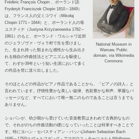
Frédéric François Chopin 、ポーランド語:
Fryderyk Franciszek Chopin 1810～1849）
は、フランス人の父ミコワイ（Mikołaj
Chopin 1771～1844）と、ポーランド人の母
ユスティナ（Justyna Krzyżanowska 1782～
1861）のもと、ポーランド・ワルシャワ近郊
のジェラゾヴァ・ヴォラ村で生を受けまし
National Museum in
Warsaw, Public
た。生まれ持った類まれな感性から生み出さ
domain, via Wikimedia
れる独自の作曲技法とピアニズムを駆使し
Commons
て、わずか39年という短い生涯において多く
の作品を世に送り出しました。
そのほとんどの作品がピアノ作品であることから、「ピアノの詩人」と
言われています。抒情性豊かな美しい旋律、色彩豊かな和声、華麗なパ
ッセージなど、すべてにおいて唯一無二のものであることは言うまでも
ありません。
ショパンが、幼少期から受けていた音楽教育はきわめて古典的なもの
で、それがのちの作曲活動の礎になっていったことは特筆すべきことで
す。特にヨハン・セバスティアン・バッハ(Johann Sebastian Bach
1685～1750)とヴォルフガング・アマデウス・モーツァルト(Wolfgang