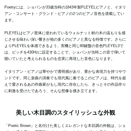
Poetryには、ショパンが33歳当時の1843年製PLEYELピアノと、イタリ
アン・コンサート・グランド・ピアノの2つのピアノ音色を搭載してい
ます。
PLEYELはピアノ筐体に使われているウォルナット材の木の温もりを感
じさせる味わい深い響きが他の多くのピアノと異なる特徴です。さらに
よりPLEYELを体感できるよう、実機と同じ80鍵盤の音色PLEYEL3で
は、ピッチを430Hzに設定することで、ショパンが当時この音で弾いて
聴いていたと考えられるものを忠実に再現した音色になります。
イタリアン・ピアノは華やかで透明感があり、豊かな表現力を持つサウ
ンドです。同じ楽曲の演奏でも現代風に奏でるこのピアノは、時代を超
えて愛されるあの作曲家がもし現代に存在したら、きっとその作品作り
に刺激を受けたであろう、そんな想像を掻き立てます。
美しい木目調のスタイリッシュな外観
「Poetic Brown」と名付けた美しくエレガントな木目調の外観は、ショ