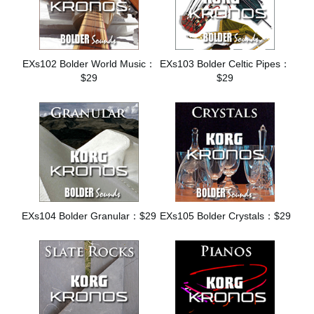
EXs102 Bolder World Music：
EXs103 Bolder Celtic Pipes：
$29
$29
EXs104 Bolder Granular：$29
EXs105 Bolder Crystals：$29