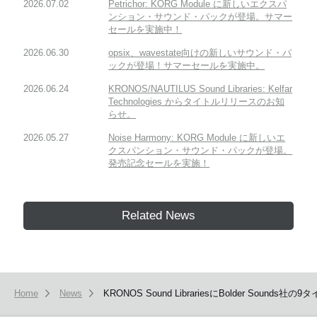
2026.07.02
Petrichor: KORG Module に新しいエクスパ
ンション・サウンド・パックが登場。サマー
セールを実施中！
2026.06.30
opsix、wavestate向けの新しいサウンド・パ
ックが登場！サマーセールを実施中。
2026.06.24
KRONOS/NAUTILUS Sound Libraries: Kelfar
Technologies からタイトルリリースのお知
らせ。
2026.05.27
Noise Harmony: KORG Module に新しいエ
クスパンション・サウンド・パックが登場。
発売記念セールを実施！
Related News
Home
News
KRONOS Sound LibrariesにBolder S