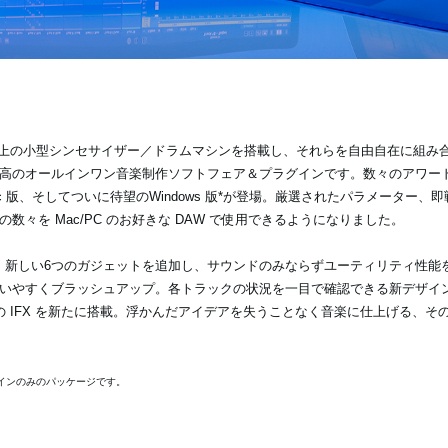
40個以上の小型シンセサイザー／ドラムマシンを搭載し、それらを自由自在に組
高のオールインワン音楽制作ソフトフェア＆プラグインです。数々のアワードを
 版、そしてついに待望のWindows 版*が登場。厳選されたパラメーター、
々を Mac/PC のお好きな DAW で使用できるようになりました。
t 2 は、新しい6つのガジェットを追加し、サウンドのみならずユーティリティ性
いやすくブラッシュアップ。各トラックの状況を一目で確認できる新デザイ
 IFX を新たに搭載。浮かんだアイデアを失うことなく音楽に仕上げる、そ
グインのみのパッケージです。