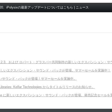
S-20、iPolysixの最新アップデートについてはこちら | ニュース
ter v3.2.3、および ロバート・グラスパー共同制作の新しいエクスパンション・サウンド「E
Module に新しいエクスパンション・サウンド・パックが登場。サマーセールを実施中！
向けの新しいサウンド・パックが登場！サマーセールを実施中。
 Libraries: Kelfar Technologies からタイトルリリースのお知らせ。
ORG Module に新しいエクスパンション・サウンド・パックが登場。発売記念セール