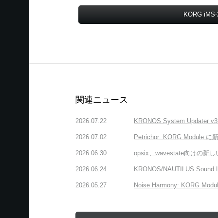
KORG iM
関連ニュース
2026.07.22
KRONOS System Upda
2026.07.02
Petrichor: KORG 
2026.06.30
opsix、wavestate
2026.06.24
KRONOS/NAUTILUS Sound
2026.05.27
Noise Harmony: K