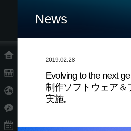
News
Home
2019.02.28
Evolving to the
Products
制作ソフトウェア＆プラ
Import Products
実施。
Features
Events