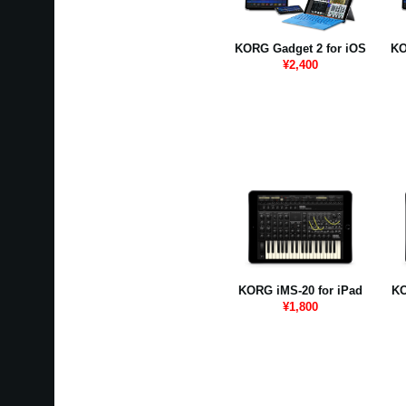
KORG Gadget 2 for iOS
KO
¥2,400
KORG iMS-20 for iPad
KO
¥1,800