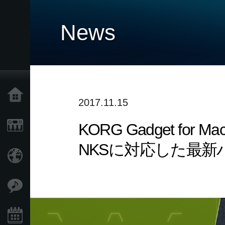
News
Home
2017.11.15
KORG Gadget f
Products
NKSに対応した最新
Import Products
Features
Events