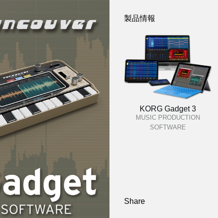
製品情報
KORG Gadget 3
MUSIC PRODUCTION
SOFTWARE
Share