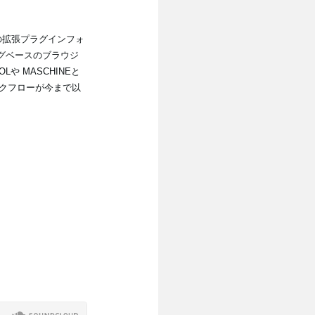
ments 社の拡張プラグインフォ
グベースのブラウジ
Lや MASCHINEと
クフローが今まで以