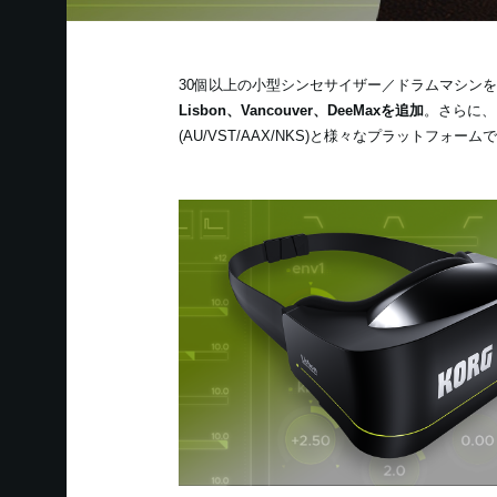
30個以上の小型シンセサイザー／ドラムマシンを搭
Lisbon、Vancouver、DeeMaxを追加
。さらに、KO
(AU/VST/AAX/NKS)と様々なプラットフォ