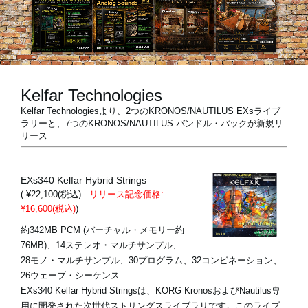
News
Location
Kelfar Technologies
Social Media
Kelfar Technologiesより、2つのKRONOS/NAUTILUS EXsライブ
ラリーと、7つのKRONOS/NAUTILUS バンドル・パックが新規リ
リース
About KORG
EXs340 Kelfar Hybrid Strings
(
¥22,100(税込)
リリース記念価格:
¥16,600(税込)
)
約342MB PCM (バーチャル・メモリー約
76MB)、14ステレオ・マルチサンプル、
28モノ・マルチサンプル、30プログラム、32コンビネーション、
26ウェーブ・シーケンス
EXs340 Kelfar Hybrid Stringsは、KORG KronosおよびNautilus専
用に開発された次世代ストリングスライブラリです。このライブ