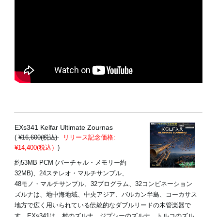
EXs341 Kelfar Ultimate Zournas
(
¥16,600(税込)
リリース記念価格:
¥14,400(税込）
)
約53MB PCM (バーチャル・メモリー約
32MB)、24ステレオ・マルチサンプル、
48モノ・マルチサンプル、32プログラム、32コンビネーション
ズルナは、地中海地域、中央アジア、バルカン半島、コーカサス
地方で広く用いられている伝統的なダブルリードの木管楽器で
す。EXs341は、村のズルナ、ジプシーのズルナ、トルコのズル