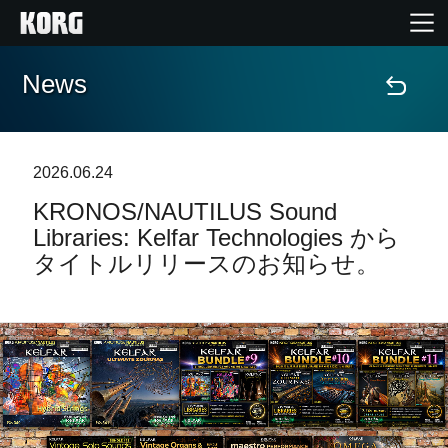
News
Home
Products
2026.06.24
KRONOS/NAUTILUS Sound
Import Products
Libraries: Kelfar Technologies から
タイトルリリースのお知らせ。
Features
Events
Support
Store Locator