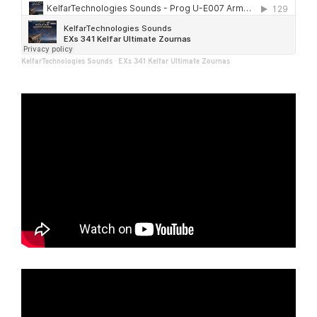
KelfarTechnologies Sounds
·
EXs 341 Kelfar Ultimate Zournas