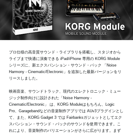
News
Location
Social Media
プロ仕様の高音質サウンド・ライブラリを搭載し、スタジオから
ライブまで快適に演奏できる iPad/iPhone 専用の KORG Module
シリーズに、新エクスパンション・サウンド・パック
「Noise
About KORG
Harmony - Cinematic/Electronic」
を追加した最新バージョンをリ
リースしました。
映画音楽、サウンドトラック、現代のエレクトロニック・ミュー
ジック制作向けに設計された「Noise Harmony -
Cinematic/Electronic」 は、KORG Moduleはもちろん、Logic
Pro、Garagebandなどの音楽制作アプリでは
AUv3プラグイン
とし
て、また、KORG Gadget 3 では
Fairbanksガジェット
としてエク
スパンション・サウンド・パックのサウンドを使用できます。こ
れにより、音楽制作のバリエーションがさらに広がります。まず