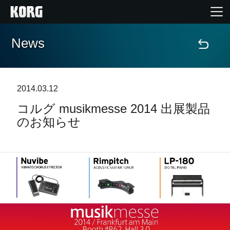
News
Home
Products
2014.03.12
コルグ musikmesse 2014 出展製品
Import Products
のお知らせ
Features
Events
Support
Store Locator