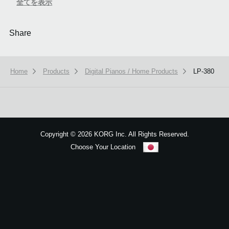
全てを表示
Share
Home
Products
Digital Pianos / Home Products
LP-380
本ウェブサイトでは、お客様の利用状況を分析および、カスタマイズし
ービスを提供するために、cookieを使用しています。
詳しい説明はこち
Copyright
©
2026 KORG Inc. All Rights Reserved.
OK
Choose Your Location
Sitemap