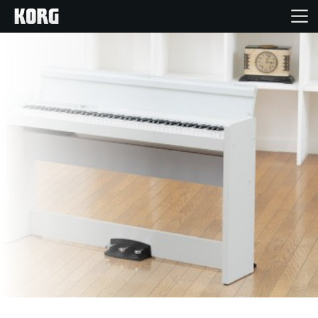
Home
Products
Import Products
Features
Events
Support
Store Locator