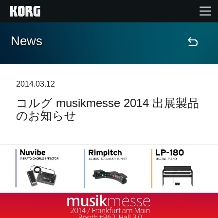
News
Home
Products
2014.03.12
コルグ musikmesse 2014 出展製品
Import Products
のお知らせ
Features
Events
Support
Store Locator