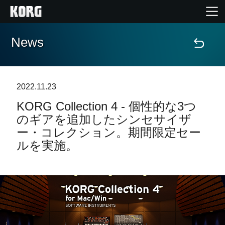
News
Home
Products
2022.11.23
KORG Collection 4 - 個性的な3つ
Import Products
のギアを追加したシンセサイザ
ー・コレクション。期間限定セー
Features
ルを実施。
Events
Support
Store Locator