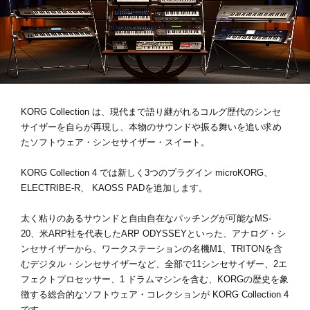
News
Location
Social Media
KORG Collection は、現代まで語り継がれるコルグ歴代のシンセ
サイザーを自らが再現し、本物のサウンドや振る舞いを追い求め
たソフトウェア・シンセサイザー・スイート。
About KORG
KORG Collection 4 では新しく3つのプラグイン
microKORG
、
ELECTRIBE-R
、
KAOSS PAD
を追加します。
太く粘りのあるサウンドと自由自在なパッチングが可能なMS-
20、米ARP社を代表したARP ODYSSEYといった、アナログ・シ
ンセサイザーから、ワークステーションの名機M1、TRITONを含
むデジタル・シンセサイザーなど、全部で11シンセサイザー、2エ
フェクトプロセッサー、1 ドラムマシンを含む、KORGの歴史を象
徴する総合的なソフトウェア・コレクションが KORG Collection 4
です。