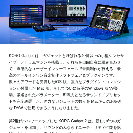
News
Location
Social Media
KORG Gadget は、ガジェットと呼ばれる40個以上の小型シンセサ
イザー／ドラムマシンを搭載し、それらを自由自在に組み合わせ
About KORG
て、直感的なユーザーインターフェースで音楽制作が行える、最
高のオールインワン音楽制作ソフトフェア＆プラグインです。
数々のアワードを受賞したiOS 版、強力なプラグイン・コレクシ
ョンが付属した Mac 版、そしてついに待望のWindows 版*が登
場。厳選されたパラメーター、即戦力となるサウンド／プリセッ
トを完全網羅した、強力なガジェットの数々を Mac/PC のお好き
な DAW で使用できるようになりました。
第2世代へパワーアップした KORG Gadget 2 は、新しい6つのガ
ジェットを追加し、サウンドのみならずユーティリティ性能を拡