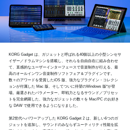
News
Location
Social Media
KORG Gadget は、ガジェットと呼ばれる40個以上の小型シンセサ
イザー／ドラムマシンを搭載し、それらを自由自在に組み合わせ
About KORG
て、直感的なユーザーインターフェースで音楽制作が行える、最
高のオールインワン音楽制作ソフトフェア＆プラグインです。
数々のアワードを受賞したiOS 版、強力なプラグイン・コレクシ
ョンが付属した Mac 版、そしてついに待望のWindows 版*が登
場。厳選されたパラメーター、即戦力となるサウンド／プリセッ
トを完全網羅した、強力なガジェットの数々を Mac/PC のお好き
な DAW で使用できるようになりました。
第2世代へパワーアップした KORG Gadget 2 は、新しい6つのガ
ジェットを追加し、サウンドのみならずユーティリティ性能を拡