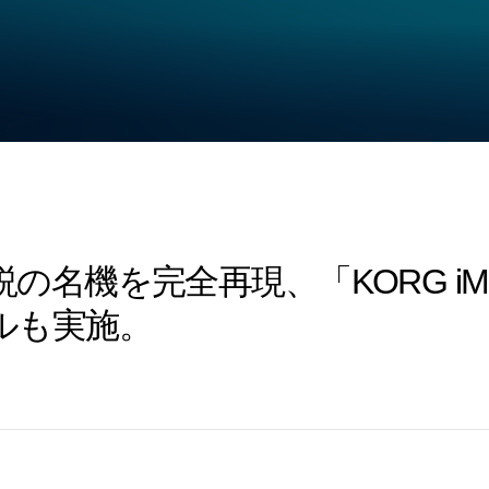
名機を完全再現、「KORG iM1 f
ルも実施。