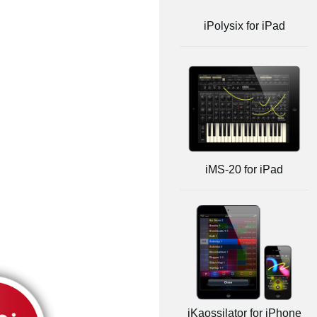
iPolysix for iPad
iMS-20 for iPad
iKaossilator for iPhone