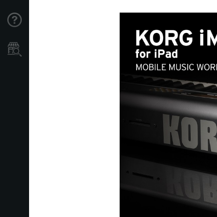
Support
Store Locator