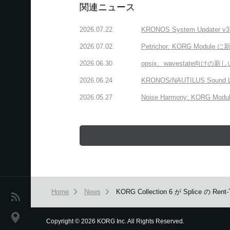
関連ニュース
2026.07.22
KRONOS System Upda
2026.07.02
Petrichor: KORG 
2026.06.30
opsix、wavestate
2026.06.24
KRONOS/NAUTILUS Sound
2026.05.27
Noise Harmony: K
Home
News
KORG Collection 6 が Splice
News
Location
Copyright
©
2026 KORG Inc. All Rights Reserved.