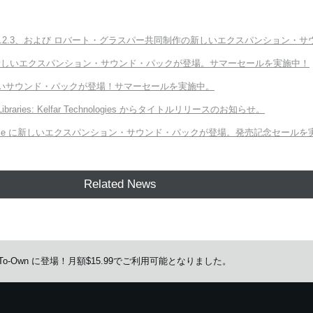
ter v3.2.3、および ロバート・グラスパー共同制作の新しいエクスパンション・サウンド「E
Module に新しいエクスパンション・サウンド・パックが登場。サマーセールを実施中！
向けの新しいサウンド・パックが登場！サマーセールを実施中。
 Libraries: Kelfar Technologies からタイトルリリースのお知らせ。
ORG Module に新しいエクスパンション・サウンド・パックが登場。発売記念セール
Related News
 の Rent-To-Own に登場！月額$15.99でご利用可能となりました。