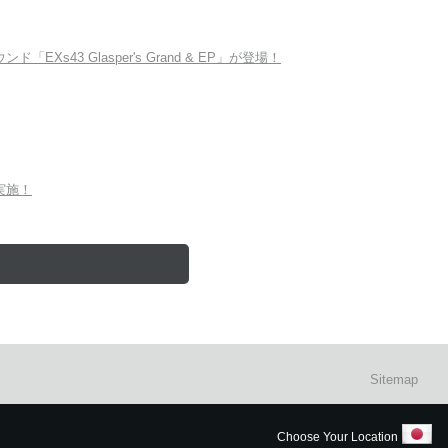
Xs43 Glasper's Grand & EP」が登場！
を実施！
Sitemap
Choose Your Location