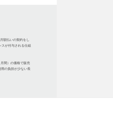
は月額払いの契約をし
ンスが付与される仕組
（25ヶ月間）の価格で販売
入費用の負担が少ない長