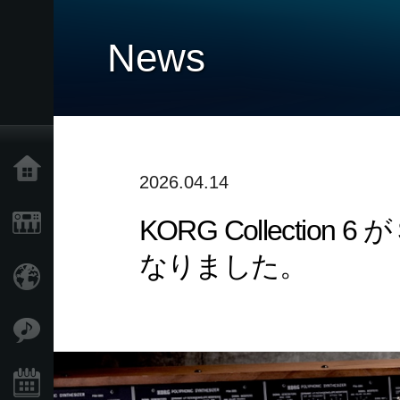
News
Home
2026.04.14
KORG Collection 
Products
なりました。
Import Products
Features
Events