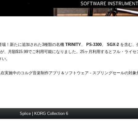
-To-Own に登場！新たに追加された3種類の名機
TRINITY
、
PS-3300
、
SGX-2
を含む、全
が、月額$15.99でご利用可能になりました。25ヶ月利用するとフル・ライ
さい。
た場合は、現在実施中のコルグ音楽制作アプリ＆ソフトウェア - スプリングセールの
Splice | KORG Collection 6