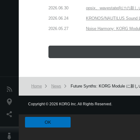
2026.06.30
opsix、wavestate
2026.06.24
KRONOS/NAUTILUS Sound
2026.05.27
Noise Harmony: K
Home
News
Future Synths: KORG Mo
News
Location
Copyright
©
2026 KORG Inc. All Rights Reserved.
本ウェブサイトでは、お客様の利用状況を分析および、カスタマ
Social Media
OK
About KORG