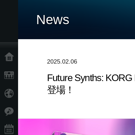
News
Home
2025.02.06
Future Synths
Products
登場！
Import Products
Features
Events