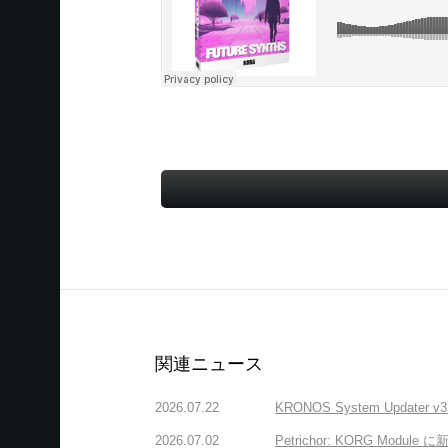
関連ニュース
2026.07.22
KRONOS System Upda
2026.07.02
Petrichor: KORG 