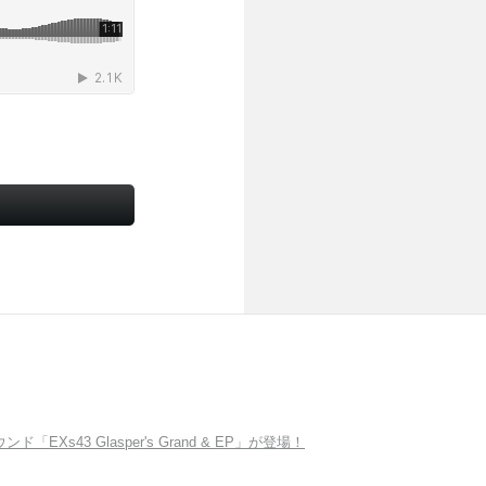
Xs43 Glasper's Grand & EP」が登場！