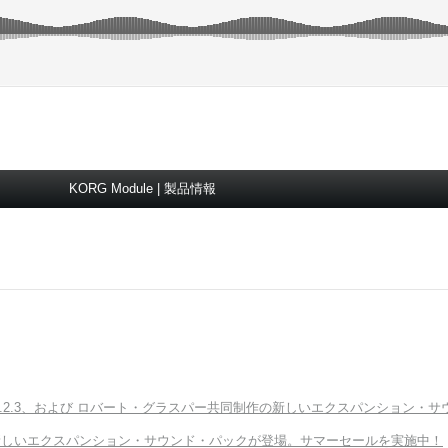
KORG Module | 製品情報
ter v3.2.3、および ロバート・グラスパー共同制作の新しいエクスパンション・サウンド「E
Module に新しいエクスパンション・サウンド・パックが登場。サマーセールを実施中！