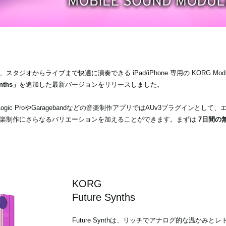
オからライブまで快適に演奏できる iPad/iPhone 専用の KORG Mod
ynths」
を追加した最新バージョンをリリースしました。
て、また、Logic ProやGaragebandなどの音楽制作アプリではAUv3プラグインと
音楽制作にさらなるバリエーションを加えることができます。まずは
7日間の
KORG
Future Synths
Future Synthは、リッチでアナログ的な温かみ