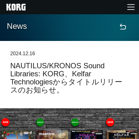
News
Home
Products
2024.12.16
NAUTILUS/KRONOS Sound
Import Products
Libraries: KORG、Kelfar
Technologiesからタイトルリリー
Features
スのお知らせ。
Events
Support
Store Locator