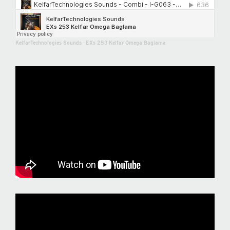
KelfarTechnologies Sounds
·
EXs 253 Kelfar Omega Baglama