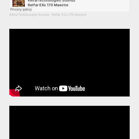
KelfarTechnologies Sounds
·
Kelfar EXs 170 Maestro