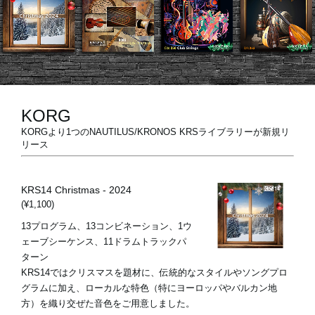
News
Location
Social Media
KORG
KORGより1つのNAUTILUS/KRONOS KRSライブラリーが新規リ
リース
About KORG
KRS14 Christmas - 2024
(¥1,100)
13プログラム、13コンビネーション、1ウ
ェーブシーケンス、11ドラムトラックパ
ターン
KRS14ではクリスマスを題材に、伝統的なスタイルやソングプロ
グラムに加え、ローカルな特色（特にヨーロッパやバルカン地
方）を織り交ぜた音色をご用意しました。