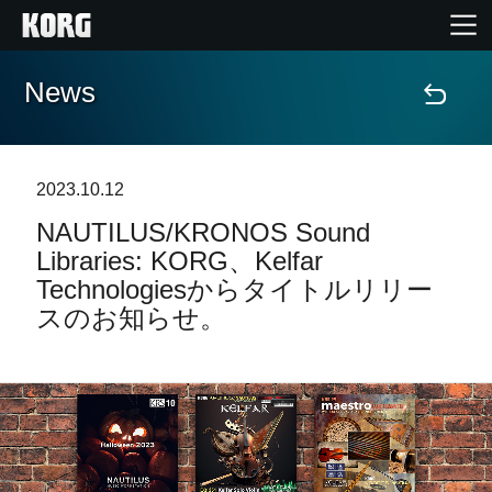
News
Home
Products
2023.10.12
NAUTILUS/KRONOS Sound
Import Products
Libraries: KORG、Kelfar
Technologiesからタイトルリリー
Features
スのお知らせ。
Events
Support
Store Locator