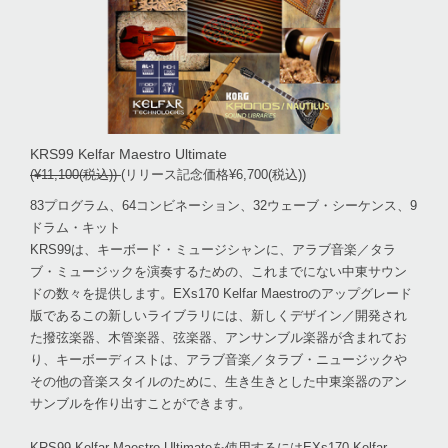
KRS99 Kelfar Maestro Ultimate
(¥11,100(税込))
(リリース記念価格¥6,700(税込))
83プログラム、64コンビネーション、32ウェーブ・シーケンス、9
ドラム・キット
KRS99は、キーボード・ミュージシャンに、アラブ音楽／タラ
ブ・ミュージックを演奏するための、これまでにない中東サウン
ドの数々を提供します。EXs170 Kelfar Maestroのアップグレード
版であるこの新しいライブラリには、新しくデザイン／開発され
た撥弦楽器、木管楽器、弦楽器、アンサンブル楽器が含まれてお
り、キーボーディストは、アラブ音楽／タラブ・ニュージックや
その他の音楽スタイルのために、生き生きとした中東楽器のアン
サンブルを作り出すことができます。
KRS99 Kelfar Maestro Ultimateを使用するにはEXs170 Kelfar