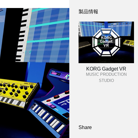
製品情報
KORG Gadget VR
MUSIC PRODUCTION
STUDIO
Share