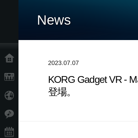
News
Home
2023.07.07
KORG Gadget VR
Products
登場。
Import Products
Features
Events