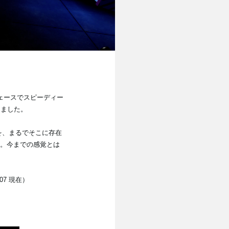
フェースでスピーディー
きました。
トを、まるでそこに存在
け*。今までの感覚とは
/07 現在）