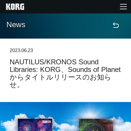
News
Home
Products
2023.06.23
NAUTILUS/KRONOS Sound
Import Products
Libraries: KORG、Sounds of Planet
からタイトルリリースのお知ら
Features
せ。
Events
Support
Store Locator