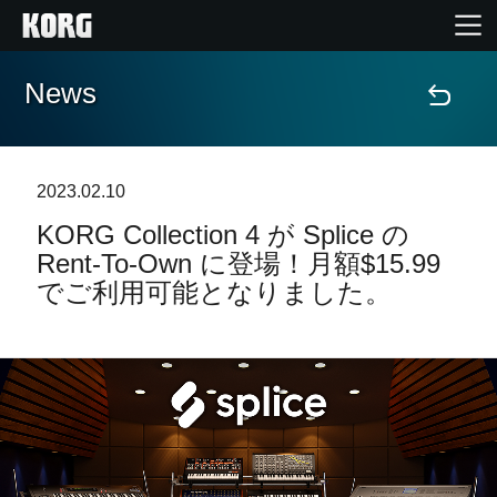
News
Home
Products
2023.02.10
KORG Collection 4 が Splice の
Import Products
Rent-To-Own に登場！月額$15.99
でご利用可能となりました。
Features
Events
Support
Store Locator