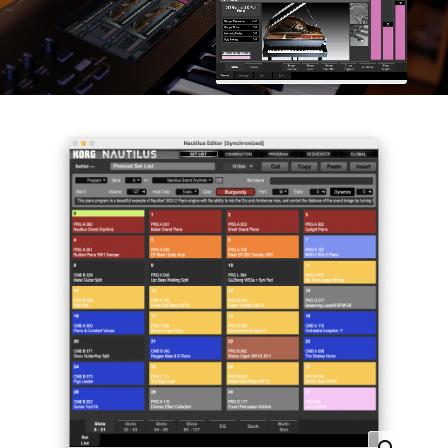
News
Location
Social Media
About KORG