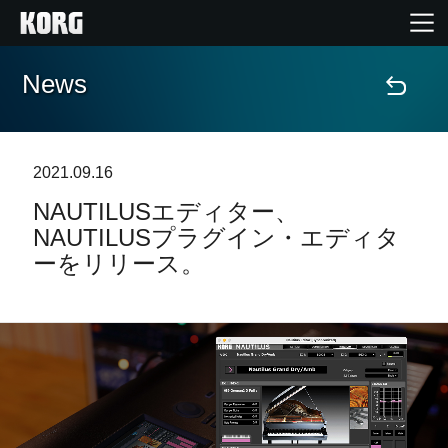
News
Home
Products
2021.09.16
NAUTILUSエディター、
Import Products
NAUTILUSプラグイン・エディタ
ーをリリース。
Features
Events
Support
Store Locator