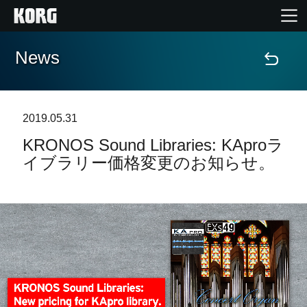
News
Home
Products
2019.05.31
KRONOS Sound Libraries: KAproラ
Import Products
イブラリー価格変更のお知らせ。
Features
Events
Support
Store Locator