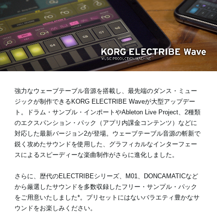
News
Location
Social Media
強力なウェーブテーブル音源を搭載し、最先端のダンス・ミュー
ジックが制作できるKORG ELECTRIBE Waveが大型アップデー
About KORG
ト。ドラム・サンプル・インポートやAbleton Live Project、2種類
のエクスパンション・パック（アプリ内課金コンテンツ）などに
対応した最新バージョン2が登場。ウェーブテーブル音源の斬新で
鋭く攻めたサウンドを使用した、グラフィカルなインターフェー
スによるスピーディーな楽曲制作がさらに進化しました。
さらに、歴代のELECTRIBEシリーズ、M01、DONCAMATICなど
から厳選したサウンドを多数収録したフリー・サンプル・パック
をご用意いたしました*。プリセットにはないバラエティ豊かなサ
ウンドをお楽しみください。