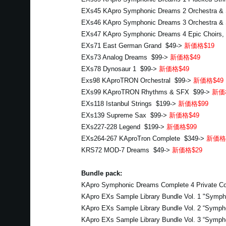
EXs45 KApro Symphonic Dreams 2 Orchestra & 
EXs46 KApro Symphonic Dreams 3 Orchestra & 
EXs47 KApro Symphonic Dreams 4 Epic Choirs,
EXs71 East German Grand $49->
新価格$19
EXs73 Analog Dreams $99->
新価格$49
EXs78 Dynosaur 1 $99->
新価格$49
Exs98 KAproTRON Orchestral $99->
新価格$49
EXs99 KAproTRON Rhythms & SFX $99->
新価
EXs118 Istanbul Strings $199->
新価格$99
EXs139 Supreme Sax $99->
新価格$49
EXs227-228 Legend $199->
新価格$99
EXs264-267 KAproTron Complete $349->
新価格$
KRS72 MOD-7 Dreams $49->
新価格$29
Bundle pack:
KApro Symphonic Dreams Complete 4 Private Co
KApro EXs Sample Library Bundle Vol. 1 "Symp
KApro EXs Sample Library Bundle Vol. 2 “Symp
KApro EXs Sample Library Bundle Vol. 3 “Symp