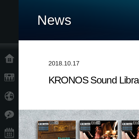
News
Home
2018.10.17
KRONOS Sound L
Products
Import Products
Features
Events