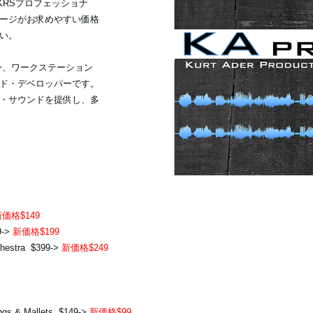
KRSプロフェッショナ
ージがお求めやすい価格
い。
イザー、ワークステーション
ド・デベロッパーです。
・サウンドを提供し、多
価格$149
9->
新価格$199
chestra $399->
新価格$249
ngs & Mallets $149->
新価格$99