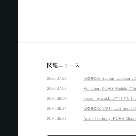
関連ニュース
2026.07.22
KRONOS System Upda
2026.07.02
Petrichor: KORG 
2026.06.30
opsix、wavestate
2026.06.24
KRONOS/NAUTILUS Sound
2026.05.27
Noise Harmony: K