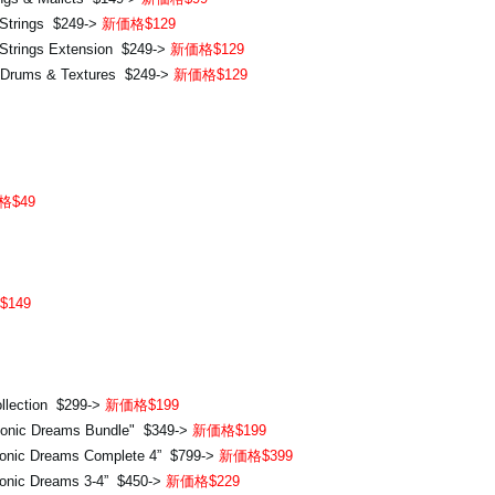
Strings $249->
新価格$129
Strings Extension $249->
新価格$129
 Drums & Textures $249->
新価格$129
格$49
149
llection $299->
新価格$199
honic Dreams Bundle" $349->
新価格$199
honic Dreams Complete 4” $799->
新価格$399
honic Dreams 3-4” $450->
新価格$229