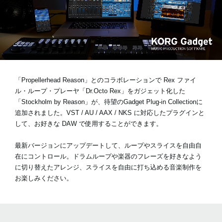
News
Location
Social Media
「Propellerhead Reason」とのコラボレーションで Rex ファイ
ル・ループ・プレーヤ「Dr.Octo Rex」をガジェット化した
「Stockholm by Reason」が、待望のGadget Plug-in Collectionに
About KORG
追加されました。VST / AU / AAX / NKS に対応したプラグインと
して、お好きな DAW で使用することができます。
最新バージョンにアップデートして、ループやスライスを自由自
在にコントロール。ドラムループや楽器のフレーズを好きなよう
に切り替えたアレンジ、スライスを自由に打ち込める音楽制作を
お楽しみください。