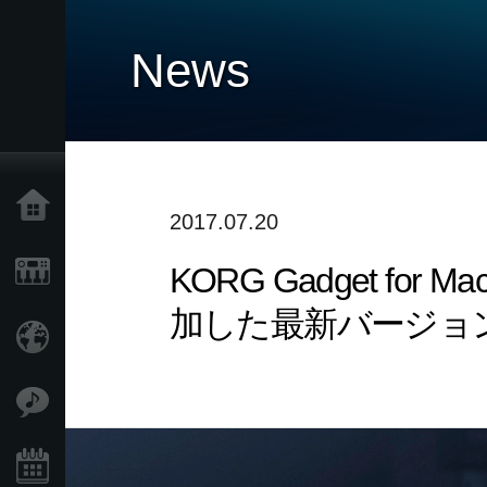
News
Home
2017.07.20
KORG Gadget f
Products
加した最新バージョ
Import Products
Features
Events