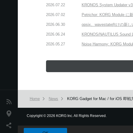
2026.07.22
KRONOS System Upda
2026.07.02
Petrichor: KORG 
2026.06.30
opsix、wavestate
2026.06.24
KRONOS/NAUTILUS Sound
2026.05.27
Noise Harmony: K
Home
News
KORG Gadget for Mac / 
News
Location
Copyright
©
2026 KORG Inc. All Rights Reserved.
本ウェブサイトでは、お客様の利用状況を分析および、カスタマ
Social Media