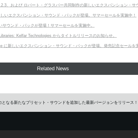
ter v3.2.3、および ロバート・グラスパー共同制作の新しいエクスパンション・サウンド「E
Module に新しいエクスパンション・サウンド・パックが登場。サマーセールを実施中！
向けの新しいサウンド・パックが登場！サマーセールを実施中。
 Libraries: Kelfar Technologies からタイトルリリースのお知らせ。
ORG Module に新しいエクスパンション・サウンド・パックが登場。発売記念セール
Related News
for iOS 即戦力となる新たなプリセット・サウンドを追加した最新バージョンをリリース！
イズしたサービスを提供するために、cookieを使用しています。
詳しい説