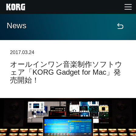
News
Home
Products
2017.03.24
オールインワン音楽制作ソフトウ
Import Products
ェア「KORG Gadget for Mac」発
売開始！
Features
Events
Support
Store Locator