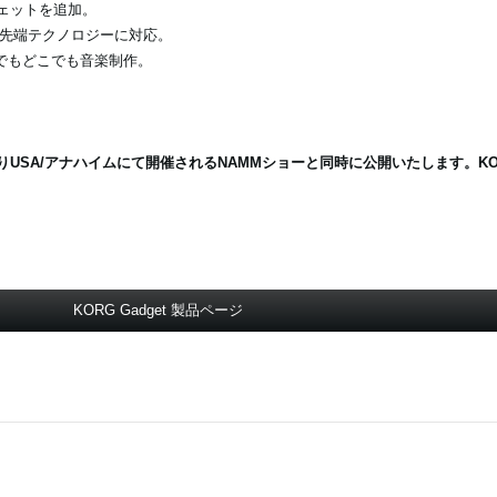
ジェットを追加。
MIDIなど最先端テクノロジーに対応。
、いつでもどこでも音楽制作。
りUSA/アナハイムにて開催されるNAMMショーと同時に公開いたします。KORG
KORG Gadget 製品ページ