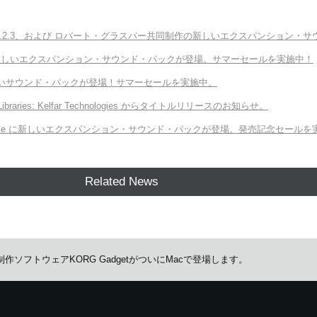
ter v3.2.3、および ロバート・グラスパー共同制作の新しいエクスパンション・サウンド「E
Module に新しいエクスパンション・サウンド・パックが登場。サマーセールを実施中！
向けの新しいサウンド・パックが登場！サマーセールを実施中。
 Libraries: Kelfar Technologies からタイトルリリースのお知らせ。
ORG Module に新しいエクスパンション・サウンド・パックが登場。発売記念セール
Related News
作ソフトウェアKORG GadgetがついにMacで登場します。
イズしたサービスを提供するために、cookieを使用しています。
詳しい説