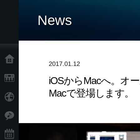
News
Home
2017.01.12
iOSからMacへ。オ
Products
Macで登場します。
Import Products
Features
Events