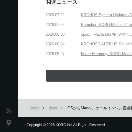
関連ニュース
2026.07.22
KRONOS System Upda
2026.07.02
Petrichor: KORG 
2026.06.30
opsix、wavestate
2026.06.24
KRONOS/NAUTILUS Sound
2026.05.27
Noise Harmony: K
Home
News
iOSからMacへ。オールインワン音楽制
News
Location
Copyright
©
2026 KORG Inc. All Rights Reserved.
本ウェブサイトでは、お客様の利用状況を分析および、カスタマ