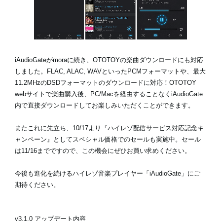
News
Location
iAudioGateがmoraに続き、OTOTOYの楽曲ダウンロードにも対応
しました。FLAC, ALAC, WAVといったPCMフォーマットや、最大
Social Media
11.2MHzのDSDフォーマットのダウンロードに対応！OTOTOY
webサイトで楽曲購入後、PC/Macを経由することなくiAudioGate
内で直接ダウンロードしてお楽しみいただくことができます。
About KORG
またこれに先立ち、10/17より『ハイレゾ配信サービス対応記念キ
ャンペーン』としてスペシャル価格でのセールも実施中。セール
は11/16までですので、この機会にぜひお買い求めください。
今後も進化を続けるハイレゾ音楽プレイヤー「iAudioGate」にご
期待ください。
v3.1.0 アップデート内容