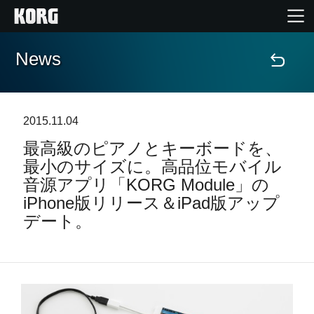
News
Home
Products
2015.11.04
最高級のピアノとキーボードを、
Import Products
最小のサイズに。高品位モバイル
音源アプリ「KORG Module」の
Features
iPhone版リリース＆iPad版アップ
デート。
Events
Support
Store Locator