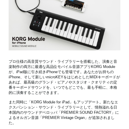
News
Location
Social Media
プロ仕様の高音質サウンド・ライブラリーを搭載した、演奏と音
About KORG
楽制作の両方に最適な
高品位モバイル音源アプリKORG Module
が、iPad版に引き続きiPhoneでも登場です。
あなたがお持ちの
iPhone、そして新しいmicroKEYをはじめとしたMIDIキーボードが
あれば、最高級のグランド・ピアノやスタジオ・クオリティの定
番キーボードサウンドを、いつでもどこでも、最も手軽に、本格
的に演奏することができます。
また同時に「KORG Module for iPad」もアップデート。新たなエ
クスパンション・サウンド・ライブラリーとして、情熱溢れる日
本国内のサウンドデベロッパ「PREMIER SOUND FACTORY」に
よる
オルガン音源「PREMIER Vintage Organ」が追加
されまし
た。