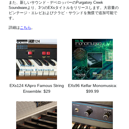
また、新しいサウンド・デベロッパーのPurgatory Creek
Soundwareより、3つのEXsタイトルをリリースします。大容量の
ビンテージ・エレピおよびクラビ・サウンドを無償で追加可能で
す。
News
詳細は
こちら
。
Location
Social Media
About KORG
EXs124 KApro Famous String
EXs96 Kelfar Monomusica:
Ensemble: $29
$99.99