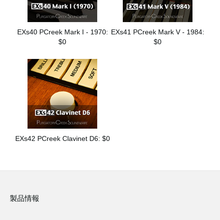
EXs40 PCreek Mark I - 1970:
EXs41 PCreek Mark V - 1984:
$0
$0
EXs42 PCreek Clavinet D6: $0
製品情報