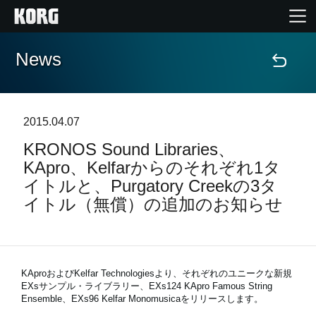
News
Home
Products
2015.04.07
KRONOS Sound Libraries、
Import Products
KApro、Kelfarからのそれぞれ1タ
イトルと、Purgatory Creekの3タ
Features
イトル（無償）の追加のお知らせ
Events
Support
KAproおよびKelfar Technologiesより、それぞれのユニークな新規
EXsサンプル・ライブラリー、EXs124 KApro Famous String
Ensemble、EXs96 Kelfar Monomusicaをリリースします。
Store Locator