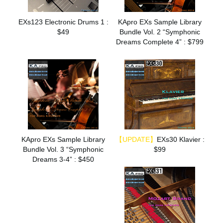
EXs123 Electronic Drums 1 :
KApro EXs Sample Library
$49
Bundle Vol. 2 “Symphonic
Dreams Complete 4” : $799
KApro EXs Sample Library
【UPDATE】
EXs30 Klavier :
Bundle Vol. 3 “Symphonic
$99
Dreams 3-4” : $450