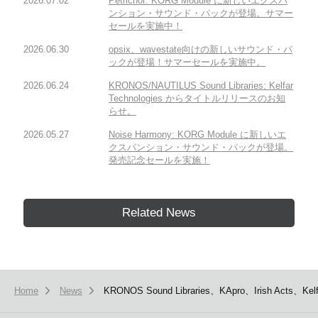
2026.07.02
Petrichor: KORG Module に新しいエクスパ
ンション・サウンド・パックが登場。サマー
セールを実施中！
2026.06.30
opsix、wavestate向けの新しいサウンド・パ
ックが登場！サマーセールを実施中。
2026.06.24
KRONOS/NAUTILUS Sound Libraries: Kelfar
Technologies からタイトルリリースのお知
らせ。
2026.05.27
Noise Harmony: KORG Module に新しいエ
クスパンション・サウンド・パックが登場。
発売記念セールを実施！
Related News
Home
News
KRONOS Sound Libraries、KApro、Irish 