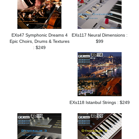
EXs47 Symphonic Dreams 4
EXs117 Neural Dimensions :
Epic Choirs, Drums & Textures
$99
: $249
EXs118 Istanbul Strings : $249