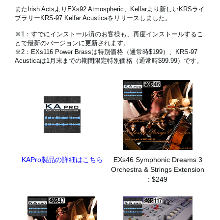
またIrish ActsよりEXs92 Atmospheric、Kelfarより新しいKRSライ
ブラリーKRS-97 Kelfar Acusticaをリリースしました。
※1：すでにインストール済のお客様も、再度インストールするこ
News
とで最新のバージョンに更新されます。
※2：EXs116 Power Brassは特別価格（通常時$199）、KRS-97
Location
Acusticaは1月末までの期間限定特別価格（通常時$99.99）です。
Social Media
About KORG
KAPro製品の詳細はこちら
EXs46 Symphonic Dreams 3
Orchestra & Strings Extension
: $249