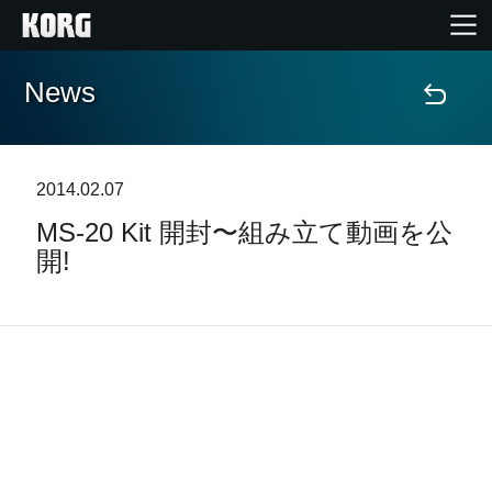
News
Home
Products
2014.02.07
MS-20 Kit 開封〜組み立て動画を公
Import Products
開!
Features
Events
Support
Store Locator