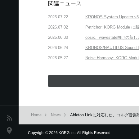
関連ニュース
2026.07.22
KRONOS System Upda
2026.07.02
Petrichor: KORG 
2026.06.30
opsix、wavestate
2026.06.24
KRONOS/NAUTILUS Sound
2026.05.27
Noise Harmony: K
Home
News
Ableton Linkに対応した、コル
News
Location
Copyright
©
2026 KORG Inc. All Rights Reserved.