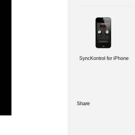
SyncKontrol for iPhone
Share