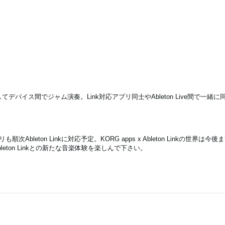
を介してデバイス間でジャム演奏。Link対応アプリ同士やAbleton Live間で一
。
アプリも順次Ableton Linkに対応予定。KORG apps x Ableton Linkの世
ton Linkとの新たな音楽体験を楽しんで下さい。