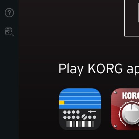
Support
Store Locator