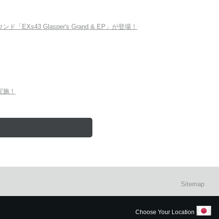
Xs43 Glasper's Grand & EP」が登場！
を実施！
Sitemap
Choose Your Location