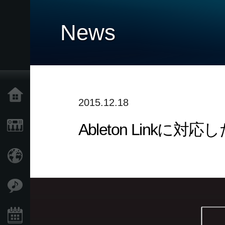
News
Home
2015.12.18
Ableton Lin
Products
Import Products
Features
Events