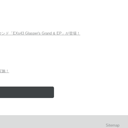
Xs43 Glasper's Grand & EP」が登場！
を実施！
Sitemap