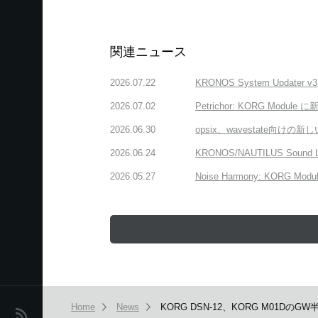
関連ニュース
2026.07.22
KRONOS System Upda
2026.07.02
Petrichor: KORG 
2026.06.30
opsix、wavestate
2026.06.24
KRONOS/NAUTILUS Sound
2026.05.27
Noise Harmony: K
Home
News
KORG DSN-12、KORG M01Dの
News