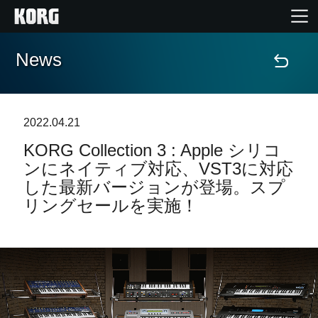
News
Home
Products
2022.04.21
KORG Collection 3 : Apple シリコ
Import Products
ンにネイティブ対応、VST3に対応
した最新バージョンが登場。スプ
Features
リングセールを実施！
Events
Support
Store Locator