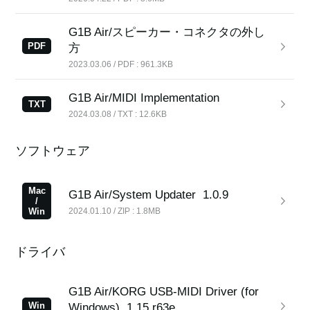
G1B Air/スピーカー・コネクタの外し
PDF
方
News
2023.03.06 / PDF : 961.3KB
Location
G1B Air/MIDI Implementation
TXT
Social Media
2024.03.08 / TXT : 12.6KB
ソフトウェア
About KORG
Mac
G1B Air/System Updater
1.0.9
/
Win
2024.01.10 / ZIP : 1.8MB
ドライバ
G1B Air/KORG USB-MIDI Driver (for
Win
Windows)
1.15 r63e