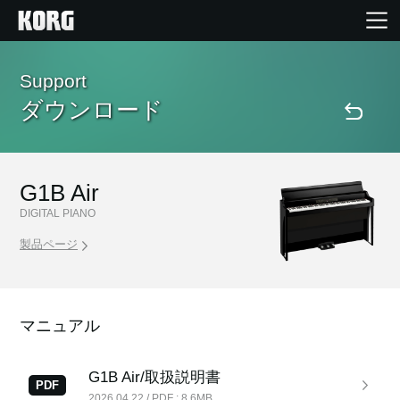
Home
Support
ダウンロード
Products
Import Products
G1B Air
DIGITAL PIANO
Features
製品ページ
Events
マニュアル
Support
G1B Air/取扱説明書
PDF
Store Locator
2026.04.22 / PDF : 8.6MB