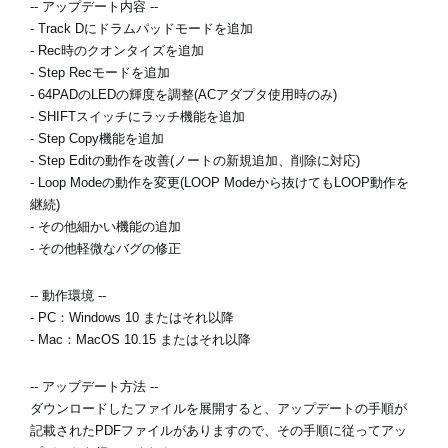
-- アップデート内容 --
- Track Dにドラムパッドモードを追加
- Rec時のクオンタイズを追加
News
- Step Recモードを追加
- 64PADのLEDの輝度を調整(ACアダプタ使用時のみ)
Location
- SHIFTスイッチにラッチ機能を追加
- Step Copy機能を追加
Social Media
- Step Editの動作を改善(ノートの新規追加、削除に対応)
- Loop Modeの動作を変更(LOOP Modeから抜けてもLOOP動作を
継続)
About KORG
- その他細かい機能の追加
- その他軽微なバグの修正
-- 動作環境 --
- PC：Windows 10 またはそれ以降
- Mac：MacOS 10.15 またはそれ以降
-- アップデート方法 --
ダウンロードしたファイルを展開すると、アップデートの手順が
記載されたPDFファイルがありますので、その手順に従ってアッ