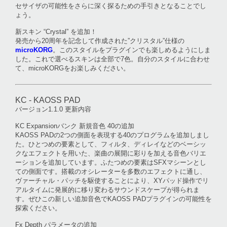
セサイザの可能性をさらに深く探るための手引きとなることでし
ょう。
新スキン “Crystal” を追加！
発売から20周年を記念して作成された”クリスタル”仕様の
microKORG
。このスタイルをプラグインでも楽しめるようにしま
した。これで選べるスキンは全部で7色。自分のスタイルに合わせ
て、microKORGをお楽しみください。
KC - KAOSS PAD
バージョン1.1.0 更新内容
KC Expansionバンク 新規音色 40の追加
KAOSS PADの2つの側面を表現する40のプログラムを追加しまし
た。ひとつめの要素として、フィルタ、ディレイなどのベーシッ
クなエフェクトを用いた、楽曲の展開に彩りを加える音色バリエ
ーションを追加しています。ふたつめの要素はSFXマシーンとし
ての側面です。搭載のオシレーターを多数のエフェクトに通し、
ヴァーチャル・パッチを駆使することにより、XYパッド操作でリ
アルタイムに発展的に移り変わるサウンドスケープが得られま
す。ぜひこの新しい追加音色でKAOSS PADプラグインの可能性を
探索ください。
Fx Depth パラメータの追加