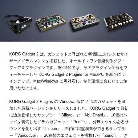
News
Location
Social Media
KORG Gadget 2 は、ガジェットと呼ばれる40個以上のシンセサイ
ザー／ドラムマシンを搭載した、オールインワン音楽制作ソフト
フェア＆プラグインです。第2世代では、そのプラグイン部分をフ
About KORG
ィーチャーした KORG Gadget 2 Plugins for Mac/PC を新たにラ
インナップ。Mac/Windows に両対応し、制作環境に合わせてご使
用いただけます。
KORG Gadget 2 Plugins の Windows 版に 7 つのガジェットを追
加した最新バージョンをリリースしました。KORG Gadget で最初
に追加登場したサンプラー「Bilbao」と「Abu Dhabi」、16個のパ
ッドを装備したドラムガジェット「Recife」、分厚くツヤのあるサ
ウンドを創り出す「Lisbon」、自由に鍵盤演奏ができるサンプラ
ー「Vancouver」、26種類のエフェクトを搭載した「Zurich」、さ