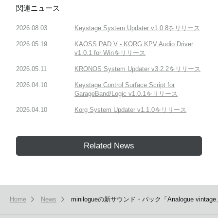
関連ニュース
2026.08.03
Keystage System Updater v1.0.8をリリース
2026.05.19
KAOSS PAD V - KORG KPV Audio Driver
v1.0.1 for Winをリリース
2026.05.11
KRONOS System Updater v3.2.2をリリース
2026.04.10
Keystage Control Surface Script for
GarageBand/Logic v1.0.1をリリース
2026.04.10
Korg System Updater v1.1.0をリリース
Related News
Home
News
minilogueの新サウンド・パック「Analogue vint