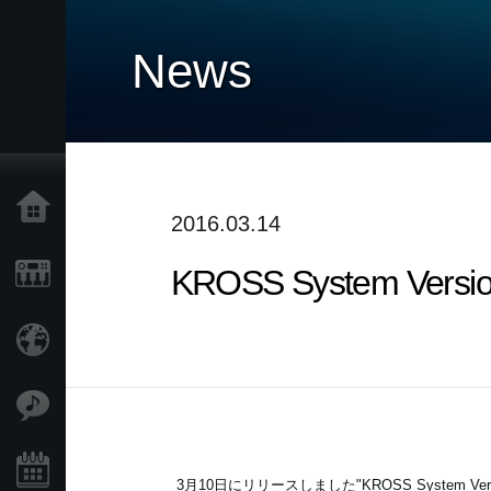
News
Home
2016.03.14
KROSS System Ve
Products
Import Products
Features
Events
3月10日にリリースしました"KROSS System Ve