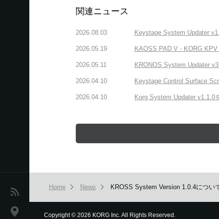
関連ニュース
2026.08.03
Keystage System Updater
2026.05.19
KAOSS PAD V - KORG KPV A
2026.05.11
KRONOS System Updater 
2026.04.10
Keystage Control Surface S
2026.04.10
Korg System Updater v1.
Home
News
KROSS System Version 1.0.4に
News
Location
Copyright
©
2026 KORG Inc. All Rights Reserved.