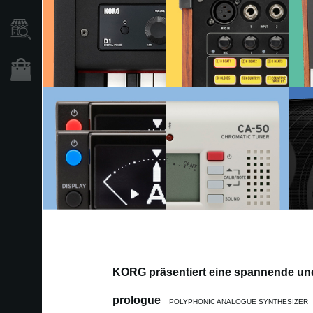
Händlersuche
Shop
KORG präsentiert eine spannende und
prologue
POLYPHONIC ANALOGUE SYNTHESIZER