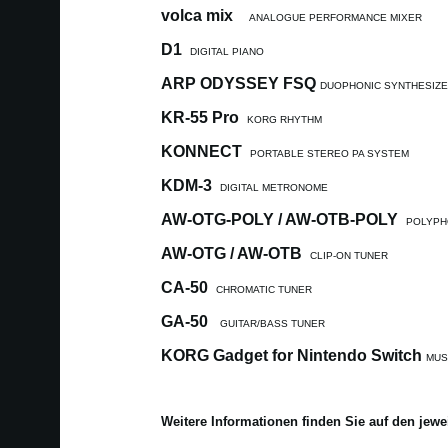
volca mix
ANALOGUE PERFORMANCE MIXER
D1
DIGITAL PIANO
ARP ODYSSEY FSQ
DUOPHONIC SYNTHESIZ
KR-55 Pro
KORG RHYTHM
KONNECT
PORTABLE STEREO PA SYSTEM
KDM-3
DIGITAL METRONOME
AW-OTG-POLY / AW-OTB-POLY
POLYPH
AW-OTG / AW-OTB
CLIP-ON TUNER
CA-50
CHROMATIC TUNER
GA-50
GUITAR/BASS TUNER
KORG Gadget for Nintendo Switch
MUS
Weitere Informationen finden Sie auf den jewe